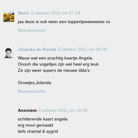
Maris
5 oktober 2011 om 07:19
jaa deze is ook weer een toppertjeeeeeeeee xx
Beantwoorden
Jolanda de Ronde
5 oktober 2011 om 09:06
Wauw wat een prachtig kaartje Angela.
Ooooh die vogeltjes zijn wel heel erg leuk.
Ze zijn weer supers de nieuwe tilda's.
Groetjes,Jolanda
Beantwoorden
Anoniem
5 oktober 2011 om 10:09
schitterende kaart angela
erg mooi gemaakt
liefs chantal & sygrid