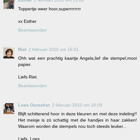
Toppertje weer hoor,superrrrrrrr
xx Esther
Beantwoorden
Riet
2 februari 2010 om 16:01
Ohh wat een prachtig kaartje Angela,lief die stempel,mooi
papier.
Liefs Riet.
Beantwoorden
Loes Oorschot
2 februari 2010 om 18:09
Blijft schitterend hoor in deze kleuren en met deze indeling!!
Het meisje is zó schattig met die handjes in haar zakken!
Waarom worden die stempels nou toch steeds leuker...
Liefs, Loes