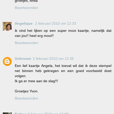
groetjes, Anita
Beantwoorden
Angelique
2 februari 2010 om 12:33
ik vind het lijken op een super mooi kaartje, namelijk dat
van jou!! heel erg mooi!!
Beantwoorden
Unknown
2 februari 2010 om 12:36
Een lief kaartje Angela, het toeval wil dat ik deze stempel
net binnen heb gekregen en een goed voorbeeld doet
volgen.
Ik ga er mee aan de slag!!!
Groetjes Yvon.
Beantwoorden
Esther
2 februari 2010 om 13:08