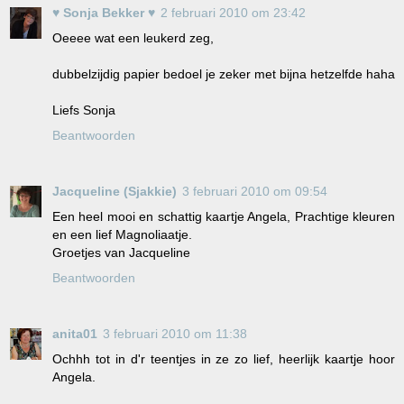
♥ Sonja Bekker ♥
2 februari 2010 om 23:42
Oeeee wat een leukerd zeg,
dubbelzijdig papier bedoel je zeker met bijna hetzelfde haha
Liefs Sonja
Beantwoorden
Jacqueline (Sjakkie)
3 februari 2010 om 09:54
Een heel mooi en schattig kaartje Angela, Prachtige kleuren
en een lief Magnoliaatje.
Groetjes van Jacqueline
Beantwoorden
anita01
3 februari 2010 om 11:38
Ochhh tot in d'r teentjes in ze zo lief, heerlijk kaartje hoor
Angela.